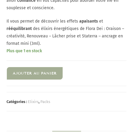
avoir
confiance
en vos capacités pour aborder votre vie en
souplesse et conscience.
Il vous permet de découvrir les effets
apaisants
et
rééquilibrant
des élixirs énergétiques de Flora Dei : Oraison –
créativité, Renouveau – Lâcher prise et Staterra – ancrage en
format mini (3ml).
Plus que 1 en stock
AJOUTER AU PANIER
Catégories :
Elixirs
,
Packs