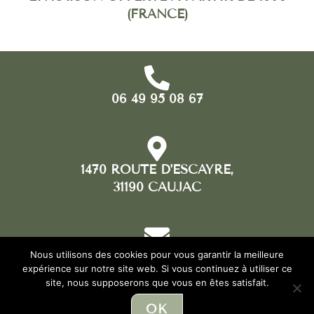
(FRANCE)
06 49 95 08 67
1470 ROUTE D'ESCAYRE,
31190 CAUJAC
Nous utilisons des cookies pour vous garantir la meilleure
CONTACT[AT]FLORADEI.FR
expérience sur notre site web. Si vous continuez à utiliser ce
site, nous supposerons que vous en êtes satisfait.
OK
©2019 Flora Dei | Design :
Origin Art Studio
|
Mentions légales
|
CGV
|