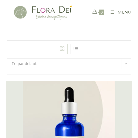
0
MENU
Tri par défaut